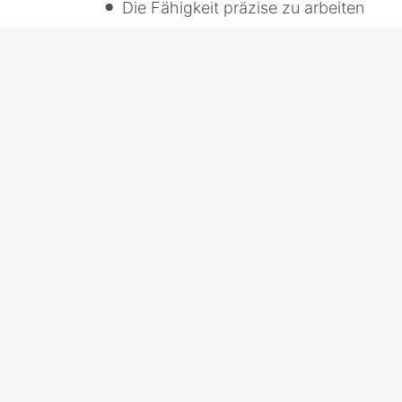
Die Fähigkeit präzise zu arbeiten
Guter Umgang mit Leistungsdruck
Saubere und fehlerfreie schriftliche 