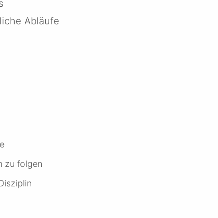
s
liche Abläufe
me
n zu folgen
isziplin